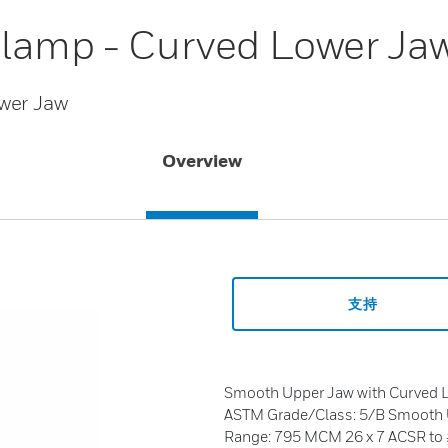
Clamp - Curved Lower Ja
wer Jaw
Overview
支持
Smooth Upper Jaw with Curved L
ASTM Grade/Class: 5/B Smooth 
Range: 795 MCM 26 x 7 ACSR to 