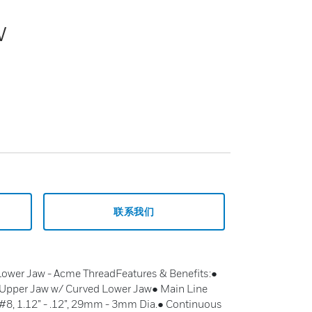
w
联系我们
ower Jaw - Acme ThreadFeatures & Benefits:●
Upper Jaw w/ Curved Lower Jaw● Main Line
#8, 1.12” - .12”, 29mm - 3mm Dia.● Continuous