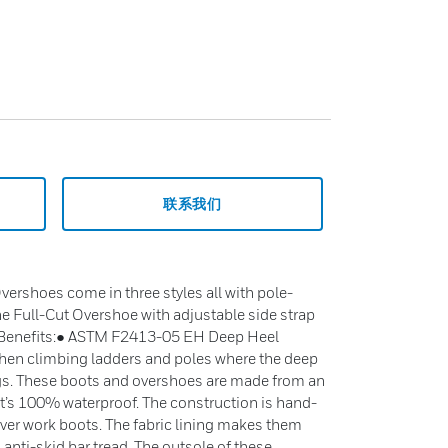
联系我们
shoes come in three styles all with pole-
e Full-Cut Overshoe with adjustable side strap
& Benefits:● ASTM F2413-05 EH Deep Heel
when climbing ladders and poles where the deep
ngs. These boots and overshoes are made from an
at’s 100% waterproof. The construction is hand-
t over work boots. The fabric lining makes them
n anti-skid bar tread. The outsole of these