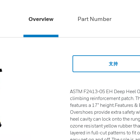
Overview
Part Number
支持
ASTM F2413-05 EH Deep Heel Over
climbing reinforcement patch. Th
features a 17” height.Features 
Overshoes provide extra safety 
heel cavity can lock onto the ru
ozone resistant yellow rubber th
layered in full-cut patterns to fi
easy get on and off. The sole is a