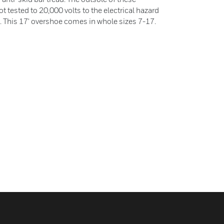
 tested to 20,000 volts to the electrical hazard
This 17' overshoe comes in whole sizes 7-17.