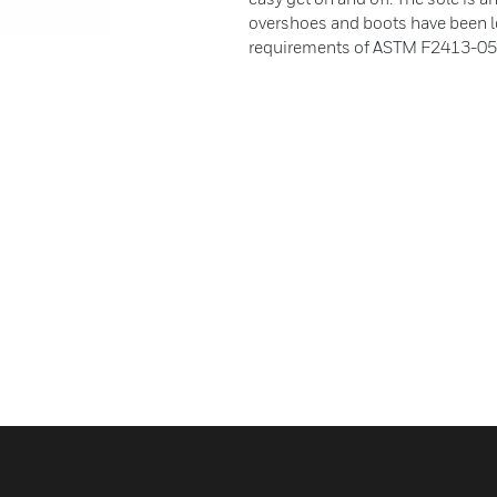
overshoes and boots have been lot
requirements of ASTM F2413-05. 