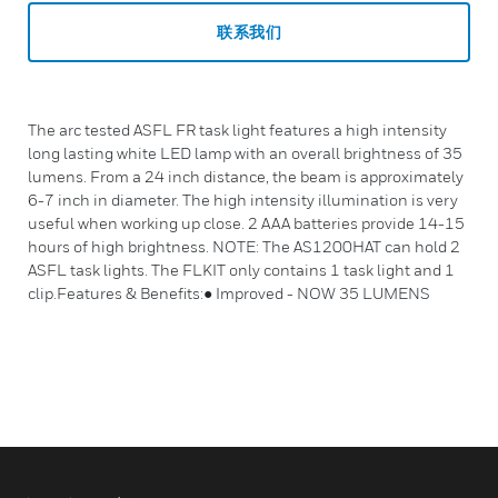
联系我们
The arc tested ASFL FR task light features a high intensity
long lasting white LED lamp with an overall brightness of 35
lumens. From a 24 inch distance, the beam is approximately
6-7 inch in diameter. The high intensity illumination is very
useful when working up close. 2 AAA batteries provide 14-15
hours of high brightness. NOTE: The AS1200HAT can hold 2
ASFL task lights. The FLKIT only contains 1 task light and 1
clip.Features & Benefits:● Improved - NOW 35 LUMENS