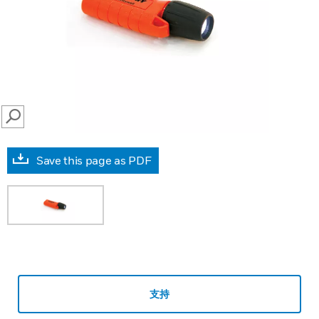
SEARCH
Save this page as PDF
支持