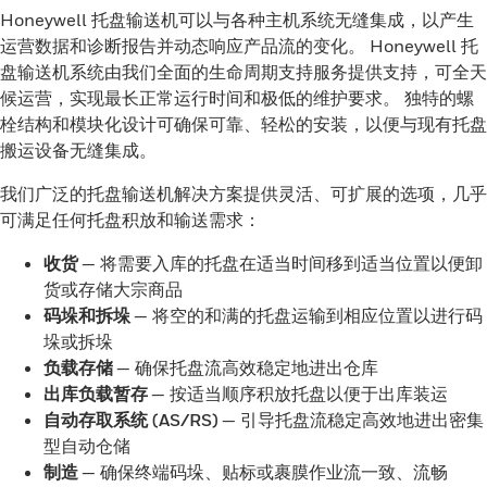
Honeywell 托盘输送机可以与各种主机系统无缝集成，以产生
运营数据和诊断报告并动态响应产品流的变化。 Honeywell 托
盘输送机系统由我们全面的生命周期支持服务提供支持，可全天
候运营，实现最长正常运行时间和极低的维护要求。 独特的螺
栓结构和模块化设计可确保可靠、轻松的安装，以便与现有托盘
搬运设备无缝集成。
我们广泛的托盘输送机解决方案提供灵活、可扩展的选项，几乎
可满足任何托盘积放和输送需求：
收货
— 将需要入库的托盘在适当时间移到适当位置以便卸
货或存储大宗商品
码垛和拆垛
— 将空的和满的托盘运输到相应位置以进行码
垛或拆垛
负载存储
— 确保托盘流高效稳定地进出仓库
出库负载暂存
— 按适当顺序积放托盘以便于出库装运
自动存取系统 (AS/RS)
— 引导托盘流稳定高效地进出密集
型自动仓储
制造
— 确保终端码垛、贴标或裹膜作业流一致、流畅