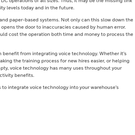
C operations of all sizes. Thus, it may be the missing link
ty levels today and in the future.
 and paper-based systems. Not only can this slow down the
so opens the door to inaccuracies caused by human error.
ould cost the operation both time and money to process the
benefit from integrating voice technology. Whether it’s
aking the training process for new hires easier, or helping
mpty, voice technology has many uses throughout your
tivity benefits.
 to integrate voice technology into your warehouse’s