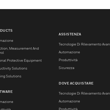
DUCTS
ASSISTENZA
mazione
Tecnologie Di Rilevamento Ava
ction, Measurement And
Automazione
rol
Produttività
onal Protective Equipment
Sicurezza
ctivity Solutions
ing Solutions
DOVE ACQUISTARE
TWARE
Tecnologie Di Rilevamento Ava
Automazione
mazione
Produttività
ttività