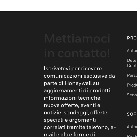
Mettiamoci
PRO
in contatto!
Auto
Dete
Cont
Iscrivetevi per ricevere
comunicazioni esclusive da
Pers
parte di Honeywell su
Produ
aggiornamenti di prodotti,
Sens
informazioni tecniche,
nuove offerte, eventi e
notizie, sondaggi, offerte
SOF
speciali e argomenti
correlati tramite telefono, e-
Auto
mail e altre forme di
Produ