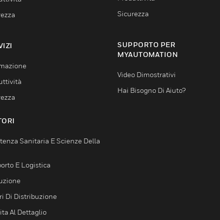
Sicurezza
rezza
SUPPORTO PER
VIZI
MYAUTOMATION
mazione
Video Dimostrativi
ttività
Hai Bisogno Di Aiuto?
rezza
TORI
tenza Sanitaria E Scienze Della
orto E Logistica
uzione
i Di Distribuzione
ta Al Dettaglio