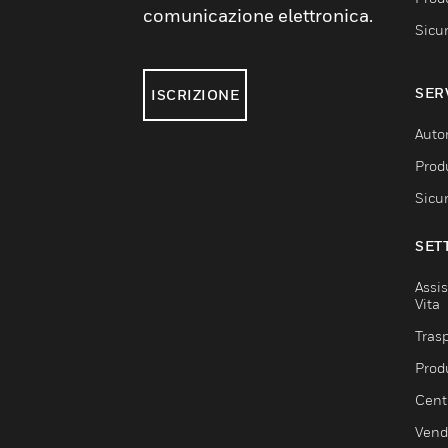
comunicazione elettronica.
Sicu
SER
ISCRIZIONE
Auto
Produ
Sicu
SET
Assis
Vita
Trasp
Prod
Centr
Vendi