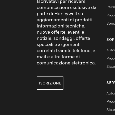
Iscrivetevi per ricevere
comunicazioni esclusive da
Pers
parte di Honeywell su
Produ
aggiornamenti di prodotti,
Sens
informazioni tecniche,
nuove offerte, eventi e
notizie, sondaggi, offerte
SOF
speciali e argomenti
correlati tramite telefono, e-
Auto
mail e altre forme di
Produ
comunicazione elettronica.
Sicu
SER
ISCRIZIONE
Auto
Produ
Sicu