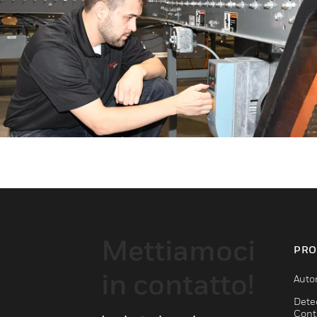
Mettiamoci
PRO
in contatto!
Auto
Dete
Cont