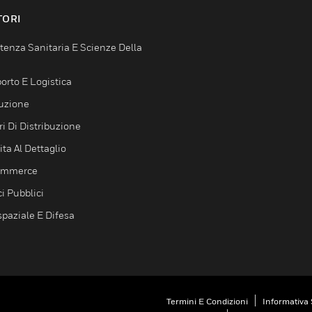
TORI
tenza Sanitaria E Scienze Della
orto E Logistica
uzione
i Di Distribuzione
ta Al Dettaglio
ommerce
ci Pubblici
spaziale E Difesa
Termini E Condizioni
Informativa 