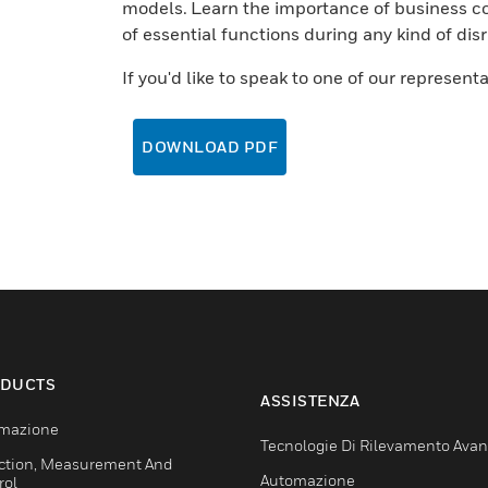
models. Learn the importance of business co
of essential functions during any kind of dis
If you'd like to speak to one of our represent
DOWNLOAD PDF
DUCTS
ASSISTENZA
mazione
Tecnologie Di Rilevamento Ava
ction, Measurement And
Automazione
rol