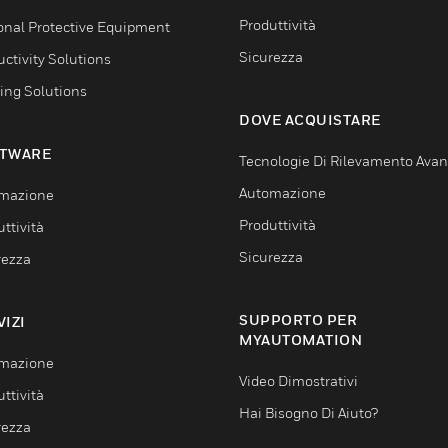
Produttività
onal Protective Equipment
Sicurezza
ctivity Solutions
ing Solutions
DOVE ACQUISTARE
TWARE
Tecnologie Di Rilevamento Ava
Automazione
mazione
Produttività
ttività
Sicurezza
rezza
SUPPORTO PER
VIZI
MYAUTOMATION
mazione
Video Dimostrativi
ttività
Hai Bisogno Di Aiuto?
rezza