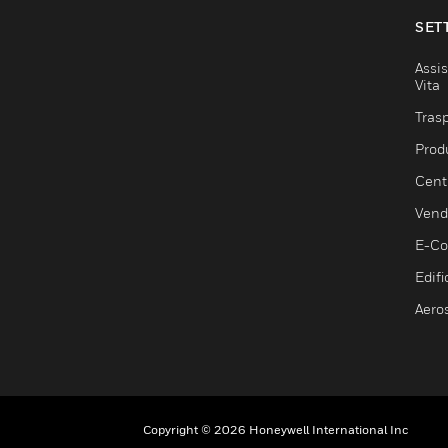
SET
Assis
Vita
Trasp
Prod
Centr
Vendi
E-C
Edifi
Aero
Copyright © 2026 Honeywell International Inc