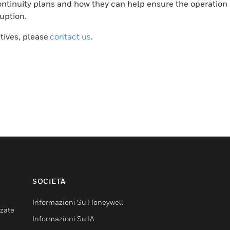
ntinuity plans and how they can help ensure the operation
ruption.
atives, please
contact us
.
SOCIETÀ
Informazioni Su Honeywell
nzate
Informazioni Su IA