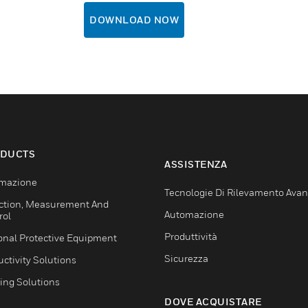
DOWNLOAD NOW
DUCTS
ASSISTENZA
mazione
Tecnologie Di Rilevamento Ava
ction, Measurement And
Automazione
rol
Produttività
onal Protective Equipment
Sicurezza
ctivity Solutions
ing Solutions
DOVE ACQUISTARE