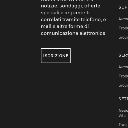
notizie, sondaggi, offerte
SOF
speciali e argomenti
correlati tramite telefono, e-
Auto
mail e altre forme di
Produ
comunicazione elettronica.
Sicu
SER
ISCRIZIONE
Auto
Produ
Sicu
SET
Assis
Vita
Trasp