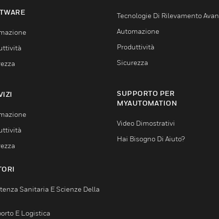
TWARE
Tecnologie Di Rilevamento Ava
Automazione
mazione
Produttività
ttività
Sicurezza
rezza
SUPPORTO PER
VIZI
MYAUTOMATION
mazione
Video Dimostrativi
ttività
Hai Bisogno Di Aiuto?
rezza
TORI
tenza Sanitaria E Scienze Della
orto E Logistica