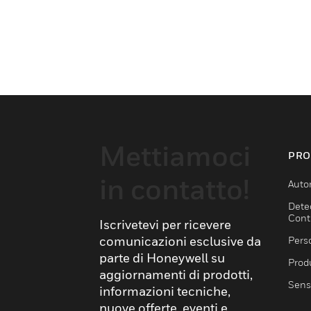
Mettiamoci
PRO
in contatto!
Auto
Dete
Cont
Iscrivetevi per ricevere
comunicazioni esclusive da
Pers
parte di Honeywell su
Produ
aggiornamenti di prodotti,
Sens
informazioni tecniche,
nuove offerte, eventi e