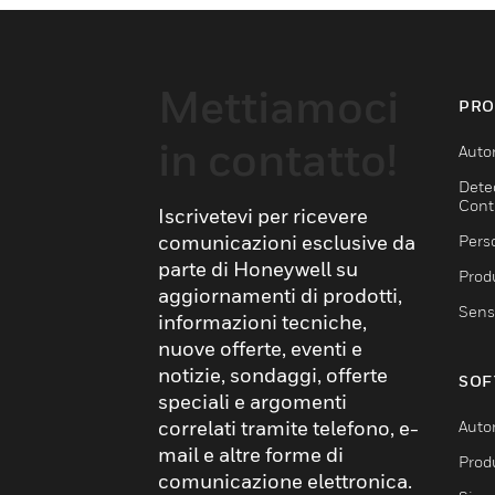
Mettiamoci
PRO
in contatto!
Auto
Dete
Cont
Iscrivetevi per ricevere
comunicazioni esclusive da
Pers
parte di Honeywell su
Produ
aggiornamenti di prodotti,
Sens
informazioni tecniche,
nuove offerte, eventi e
notizie, sondaggi, offerte
SOF
speciali e argomenti
correlati tramite telefono, e-
Auto
mail e altre forme di
Produ
comunicazione elettronica.