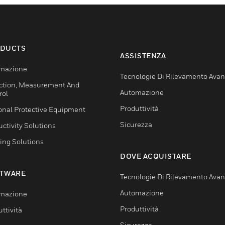
DUCTS
ASSISTENZA
mazione
Tecnologie Di Rilevamento Ava
ction, Measurement And
Automazione
rol
Produttività
onal Protective Equipment
Sicurezza
ctivity Solutions
ing Solutions
DOVE ACQUISTARE
TWARE
Tecnologie Di Rilevamento Ava
Automazione
mazione
Produttività
ttività
Sicurezza