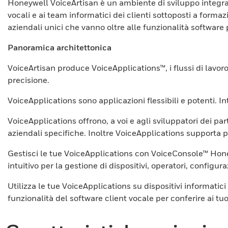
Honeywell VoiceArtisan è un ambiente di sviluppo integrato
vocali e ai team informatici dei clienti sottoposti a formaz
aziendali unici che vanno oltre alle funzionalità software p
Panoramica architettonica
VoiceArtisan produce VoiceApplications™, i flussi di lavoro c
precisione.
VoiceApplications sono applicazioni flessibili e potenti. 
VoiceApplications offrono, a voi e agli sviluppatori dei pa
aziendali specifiche. Inoltre VoiceApplications supporta p
Gestisci le tue VoiceApplications con VoiceConsole™ Hone
intuitivo per la gestione di dispositivi, operatori, configu
Utilizza le tue VoiceApplications su dispositivi informatic
funzionalità del software client vocale per conferire ai tuo