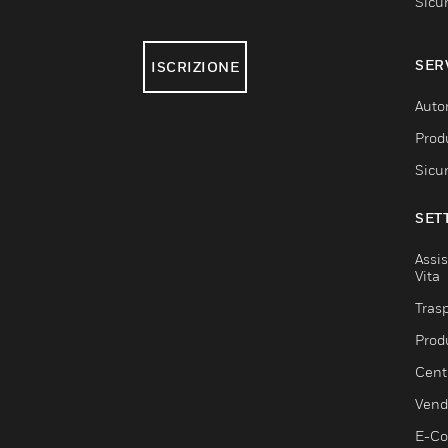
Sicu
SER
ISCRIZIONE
Auto
Produ
Sicu
SET
Assis
Vita
Trasp
Prod
Centr
Vendi
E-C