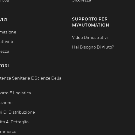
rezza
SUPPORTO PER
VIZI
MYAUTOMATION
mazione
Video Dimostrativi
ttività
Hai Bisogno Di Aiuto?
rezza
TORI
tenza Sanitaria E Scienze Della
orto E Logistica
uzione
i Di Distribuzione
ta Al Dettaglio
ommerce