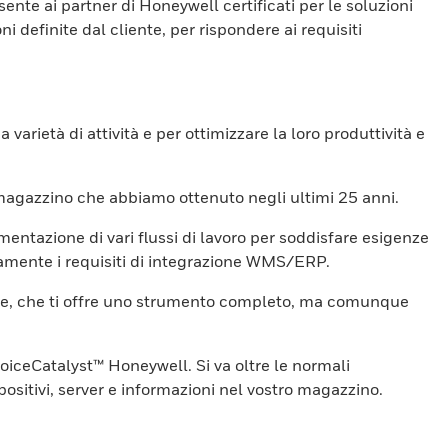
nte ai partner di Honeywell certificati per le soluzioni
i definite dal cliente, per rispondere ai requisiti
varietà di attività e per ottimizzare la loro produttività e
l magazzino che abbiamo ottenuto negli ultimi 25 anni.
mentazione di vari flussi di lavoro per soddisfare esigenze
ttamente i requisiti di integrazione WMS/ERP.
sare, che ti offre uno strumento completo, ma comunque
VoiceCatalyst™ Honeywell. Si va oltre le normali
spositivi, server e informazioni nel vostro magazzino.