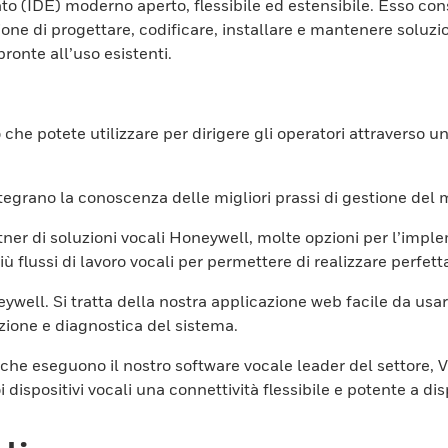
 (IDE) moderno aperto, flessibile ed estensibile. Esso conse
ione di progettare, codificare, installare e mantenere soluzion
ronte all’uso esistenti.
he potete utilizzare per dirigere gli operatori attraverso una 
Integrano la conoscenza delle migliori prassi di gestione de
rtner di soluzioni vocali Honeywell, molte opzioni per l’imple
iù flussi di lavoro vocali per permettere di realizzare perfe
ywell. Si tratta della nostra applicazione web facile da u
razione e diagnostica del sistema.
i che eseguono il nostro software vocale leader del settore, 
i dispositivi vocali una connettività flessibile e potente a di