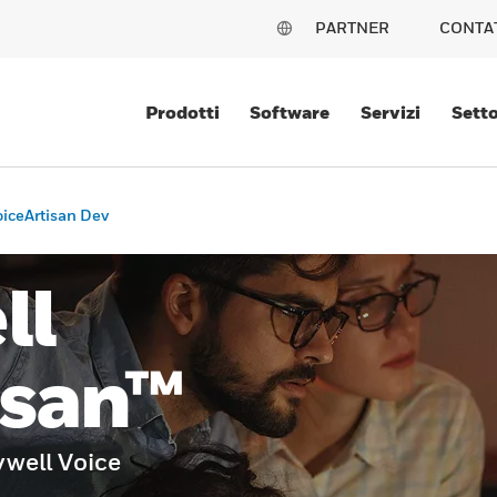
PARTNER
CONTA
Prodotti
Software
Servizi
Setto
iceArtisan Dev
ll
isan™
ywell Voice