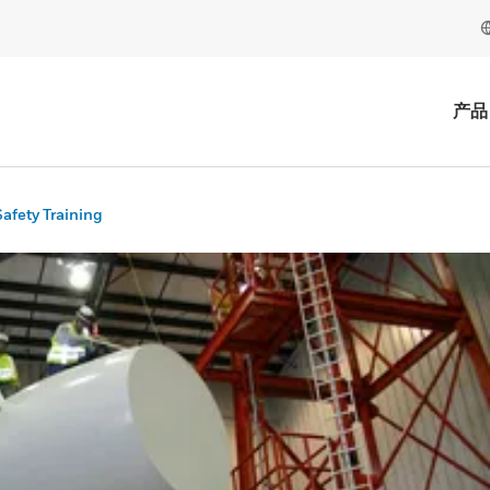
产品
afety Training