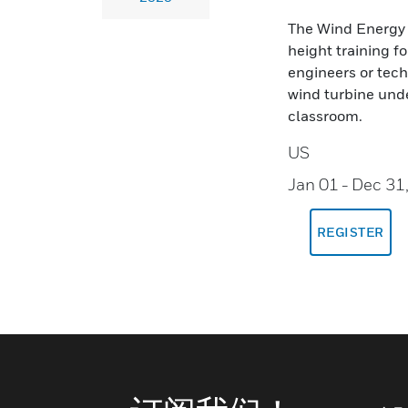
The Wind Energy B
height training f
engineers or tech
wind turbine unde
classroom.
US
Jan 01
- Dec 31
REGISTER