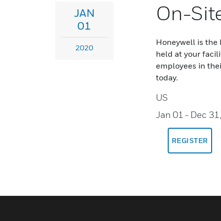
On-Site
JAN
01
Honeywell is the 
2020
held at your facil
employees in thei
today.
US
Jan 01
- Dec 31
REGISTER