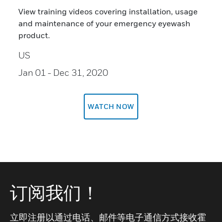
View training videos covering installation, usage
and maintenance of your emergency eyewash
product.
US
Jan 01
- Dec 31, 2020
WATCH NOW
订阅我们！
立即注册以通过电话、邮件等电子通信方式接收霍