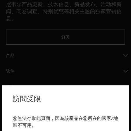
尼韦尔产品更新、技术信息、新品发布、活动和新
闻、问卷调查、特别优惠等相关主题的独家营销信
息。
订阅
产品
toggle view
软件
toggle view
服务
訪問受限
toggle view
行业
toggle view
您無法存取此頁面，因為該產品在您所在的國家/地
购买渠道
區不可用。
toggle view