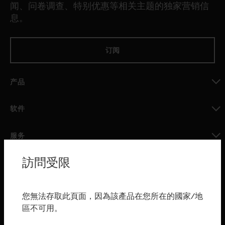
闻、问卷调查、特别优惠等相关主题的独家营销信
息。
订阅
产品
toggle view
软件
toggle view
服务
toggle view
訪問受限
行业
toggle view
购买渠道
您無法存取此頁面，因為該產品在您所在的國家/地
區不可用。
toggle view
霍尼韦尔技术支持部