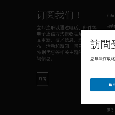
订阅我们！
产品
自动
立即注册以通过电话、邮件等
电子通信方式接收霍尼韦尔产
生产
品更新、技术信息、新品发
訪問
安全
布、活动和新闻、问卷调查、
传感
特别优惠等相关主题的独家营
销信息。
您無法存取此
软件
自动
订阅
返
生产
安全
服务