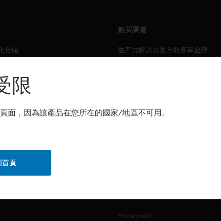
购买渠道
化仓储
生产力解决方案与服务事业部
力
传感解决方案
受限
霍尼韦尔技术支持部
解决方案
頁面，因為該產品在您所在的國家/地區不可用。
自动化仓储
生产力
化仓储
安全
回首頁
力
传感解决方案
公司介绍
Honeywell