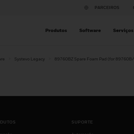
PARCEIROS
Produtos
Software
Serviços
are
Systevo Legacy
89760BZ Spare Foam Pad (for 89760B/
DUTOS
SUPORTE