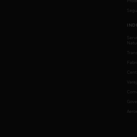
Prod
Segu
IND
Serv
Natu
Trans
Fabr
Cent
Vare
Comé
Gove
Aero