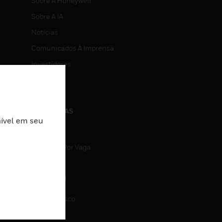
Sobre A Honeywell
Sobre A IA
Notícias
Comunicados À Imprensa
Investidores
Eventos
CARREIRAS
nível em seu
Carreiras
Pesquisa Por Vaga
CONTATO
Fale Conosco
Suporte