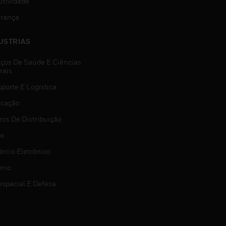
utividade
rança
USTRIAS
iços De Saúde E Ciências
rais
porte E Logística
icação
ros De Distribuição
jo
rcio Eletrônico
rno
espacial E Defesa