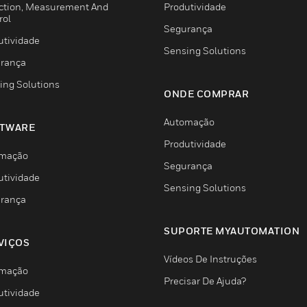
ction, Measurement And
Produtividade
rol
Segurança
utividade
Sensing Solutions
rança
ing Solutions
ONDE COMPRAR
Automação
TWARE
Produtividade
mação
Segurança
utividade
Sensing Solutions
rança
SUPORTE MYAUTOMATION
VIÇOS
Vídeos De Instruções
mação
Precisar De Ajuda?
utividade