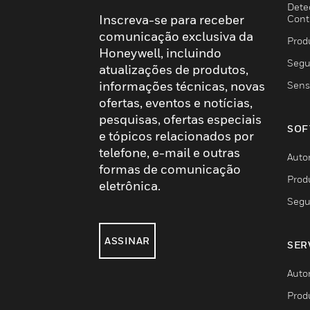
Dete
Inscreva-se para receber
Cont
comunicação exclusiva da
Prod
Honeywell, incluindo
Segu
atualizações de produtos,
informações técnicas, novas
Sens
ofertas, eventos e notícias,
pesquisas, ofertas especiais
SOF
e tópicos relacionados por
telefone, e-mail e outras
Auto
formas de comunicação
Prod
eletrônica.
Segu
ASSINAR
SER
Auto
Prod