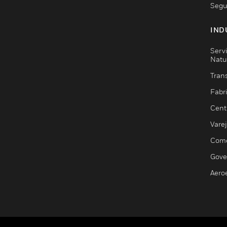
Segu
IND
Serv
Natu
Trans
Fabr
Cent
Vare
Comé
Gove
Aero