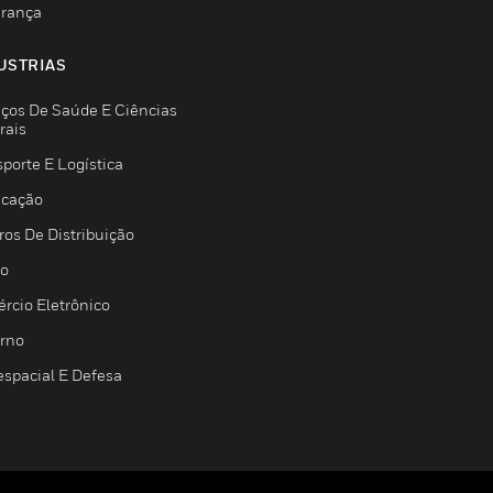
rança
USTRIAS
iços De Saúde E Ciências
rais
porte E Logística
icação
ros De Distribuição
jo
rcio Eletrônico
rno
espacial E Defesa