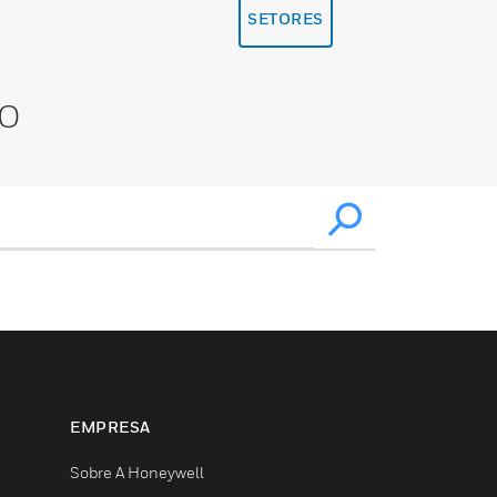
SETORES
XO
EMPRESA
Sobre A Honeywell