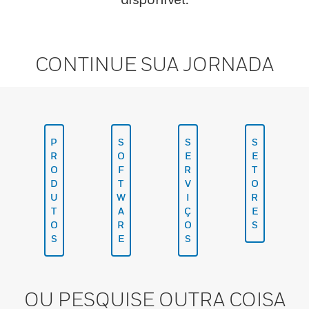
CONTINUE SUA JORNADA
P
S
S
S
R
O
E
E
O
F
R
T
D
T
V
O
U
W
I
R
T
A
Ç
E
O
R
O
S
S
E
S
OU PESQUISE OUTRA COISA