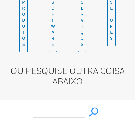
P
S
S
S
R
O
E
E
O
F
R
T
D
T
V
O
U
W
I
R
T
A
Ç
E
O
R
O
S
S
E
S
OU PESQUISE OUTRA COISA
ABAIXO