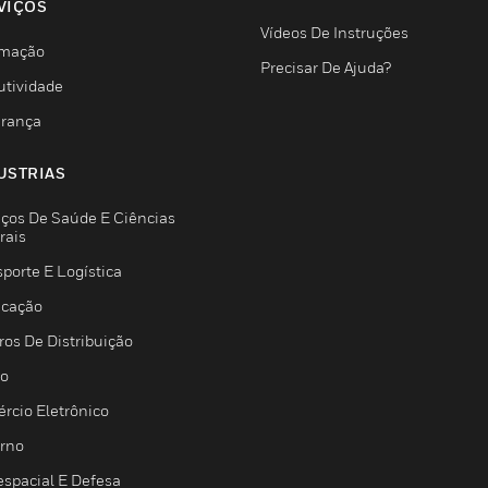
VIÇOS
Vídeos De Instruções
mação
Precisar De Ajuda?
utividade
rança
USTRIAS
iços De Saúde E Ciências
rais
porte E Logística
icação
ros De Distribuição
jo
rcio Eletrônico
rno
espacial E Defesa