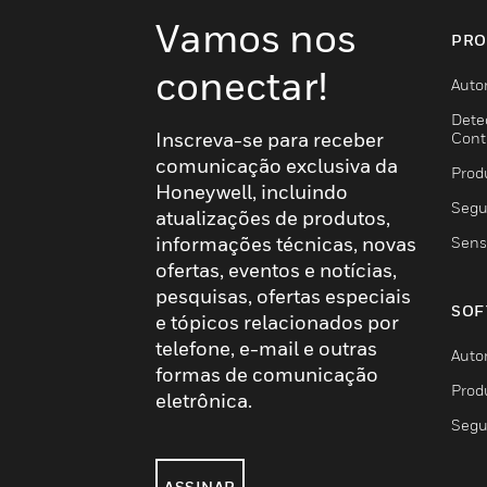
Vamos nos
PRO
conectar!
Auto
Dete
Inscreva-se para receber
Cont
comunicação exclusiva da
Prod
Honeywell, incluindo
Segu
atualizações de produtos,
informações técnicas, novas
Sens
ofertas, eventos e notícias,
pesquisas, ofertas especiais
SOF
e tópicos relacionados por
telefone, e-mail e outras
Auto
formas de comunicação
Prod
eletrônica.
Segu
ASSINAR