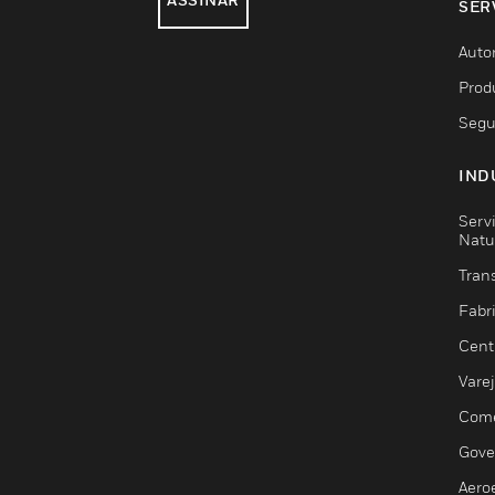
SER
Auto
Prod
Segu
IND
Serv
Natu
Trans
Fabr
Cent
Vare
Comé
Gove
Aero