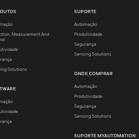
DUTOS
SUPORTE
mação
Automação
ction, Measurement And
Produtividade
rol
Segurança
utividade
Sensing Solutions
rança
ing Solutions
ONDE COMPRAR
Automação
TWARE
Produtividade
mação
Segurança
utividade
Sensing Solutions
rança
SUPORTE MYAUTOMATION