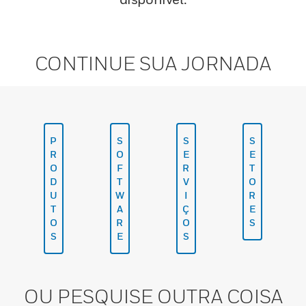
CONTINUE SUA JORNADA
P
S
S
S
R
O
E
E
O
F
R
T
D
T
V
O
U
W
I
R
T
A
Ç
E
O
R
O
S
S
E
S
OU PESQUISE OUTRA COISA