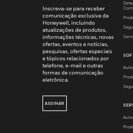
Dete
Inscreva-se para receber
Cont
comunicação exclusiva da
Prod
Honeywell, incluindo
Segu
atualizações de produtos,
informações técnicas, novas
Sens
ofertas, eventos e notícias,
pesquisas, ofertas especiais
SOF
e tópicos relacionados por
telefone, e-mail e outras
Auto
formas de comunicação
Prod
eletrônica.
Segu
ASSINAR
SER
Auto
Prod