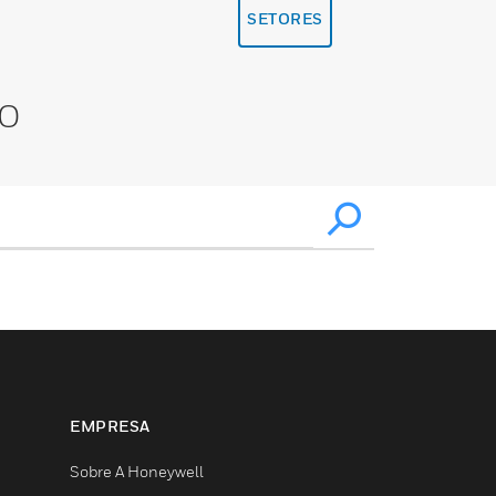
SETORES
XO
EMPRESA
Sobre A Honeywell