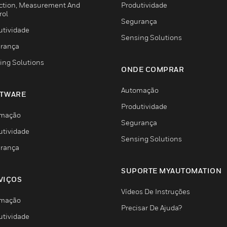
ction, Measurement And
Produtividade
rol
Segurança
utividade
Sensing Solutions
rança
ing Solutions
ONDE COMPRAR
Automação
TWARE
Produtividade
mação
Segurança
utividade
Sensing Solutions
rança
SUPORTE MYAUTOMATION
VIÇOS
Vídeos De Instruções
mação
Precisar De Ajuda?
utividade