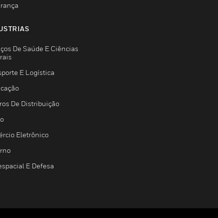
rança
USTRIAS
iços De Saúde E Ciências
rais
porte E Logística
icação
ros De Distribuição
jo
rcio Eletrônico
rno
espacial E Defesa