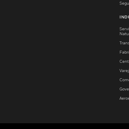
Segu
IND
Serv
Natu
Trans
Fabr
Cent
Vare
Comé
Gove
Aero