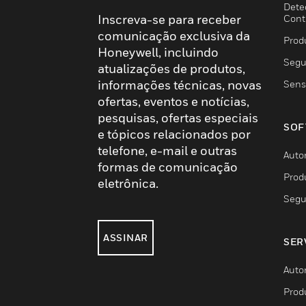
Dete
Inscreva-se para receber
Cont
comunicação exclusiva da
Prod
Honeywell, incluindo
Segu
atualizações de produtos,
informações técnicas, novas
Sens
ofertas, eventos e notícias,
pesquisas, ofertas especiais
SOF
e tópicos relacionados por
telefone, e-mail e outras
Auto
formas de comunicação
Prod
eletrônica.
Segu
ASSINAR
SER
Auto
Prod