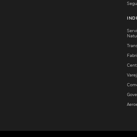
Segu
IND
Serv
Natu
Trans
Fabr
Cent
Vare
Comé
Gove
Aero