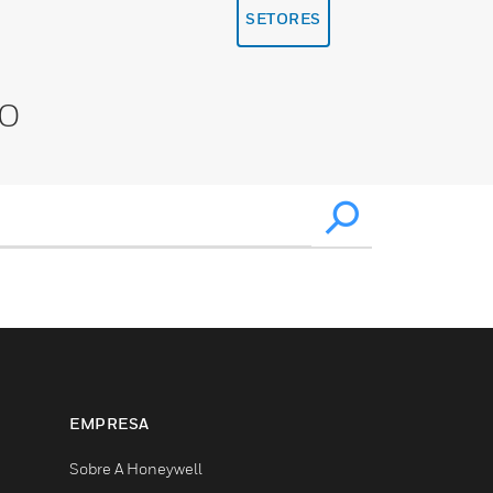
SETORES
XO
EMPRESA
Sobre A Honeywell