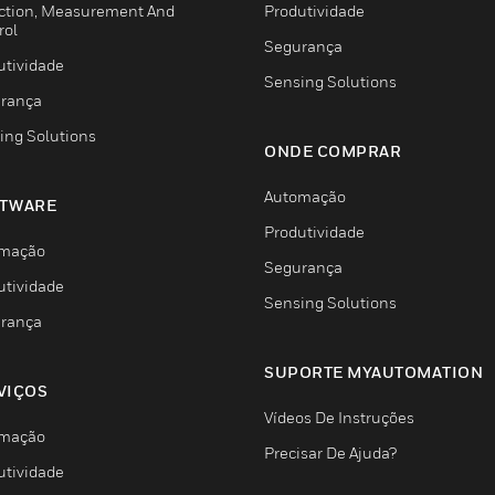
ction, Measurement And
Produtividade
rol
Segurança
utividade
Sensing Solutions
rança
ing Solutions
ONDE COMPRAR
Automação
TWARE
Produtividade
mação
Segurança
utividade
Sensing Solutions
rança
SUPORTE MYAUTOMATION
VIÇOS
Vídeos De Instruções
mação
Precisar De Ajuda?
utividade