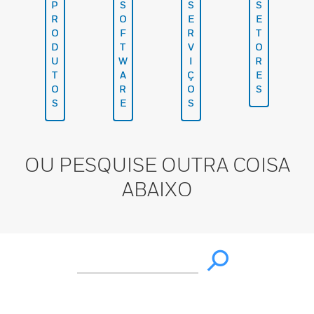
P
S
S
S
R
O
E
E
O
F
R
T
D
T
V
O
U
W
I
R
T
A
Ç
E
O
R
O
S
S
E
S
OU PESQUISE OUTRA COISA
ABAIXO