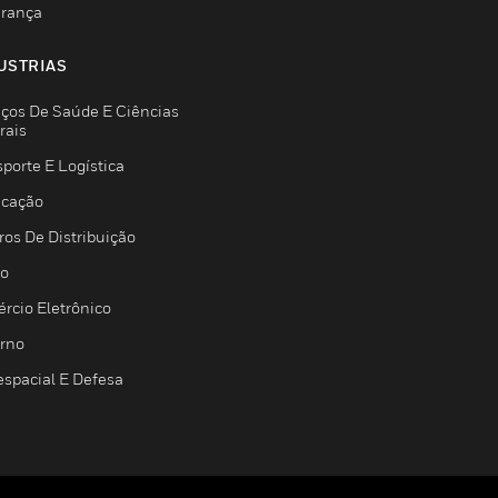
rança
USTRIAS
iços De Saúde E Ciências
rais
porte E Logística
icação
ros De Distribuição
jo
rcio Eletrônico
rno
espacial E Defesa