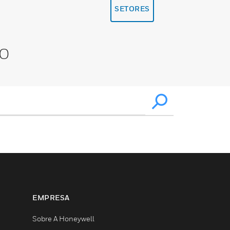
SETORES
XO
EMPRESA
Sobre A Honeywell