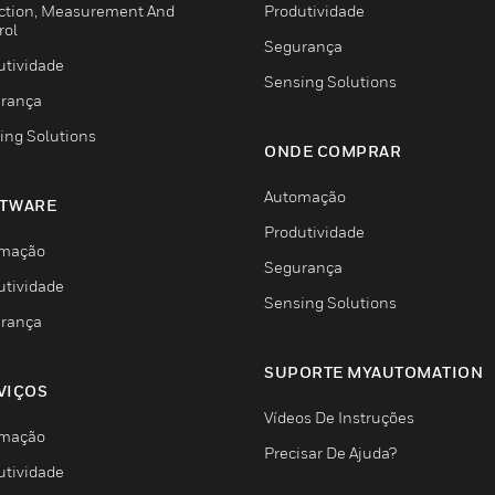
ction, Measurement And
Produtividade
rol
Segurança
utividade
Sensing Solutions
rança
ing Solutions
ONDE COMPRAR
Automação
TWARE
Produtividade
mação
Segurança
utividade
Sensing Solutions
rança
SUPORTE MYAUTOMATION
VIÇOS
Vídeos De Instruções
mação
Precisar De Ajuda?
utividade