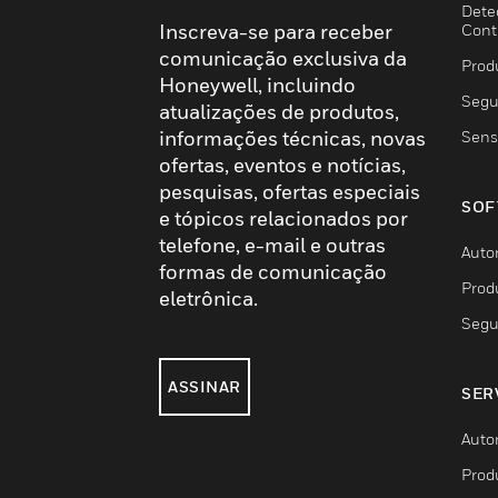
Dete
Inscreva-se para receber
Cont
comunicação exclusiva da
Prod
Honeywell, incluindo
Segu
atualizações de produtos,
informações técnicas, novas
Sens
ofertas, eventos e notícias,
pesquisas, ofertas especiais
SOF
e tópicos relacionados por
telefone, e-mail e outras
Auto
formas de comunicação
Prod
eletrônica.
Segu
ASSINAR
SER
Auto
Prod