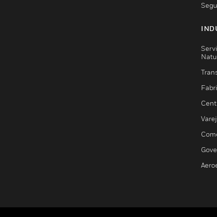
Segu
IND
Serv
Natu
Trans
Fabr
Cent
Vare
Comé
Gove
Aero