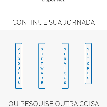
CONTINUE SUA JORNADA
P
S
S
S
R
O
E
E
O
F
R
T
D
T
V
O
U
W
I
R
T
A
Ç
E
O
R
O
S
S
E
S
OU PESQUISE OUTRA COISA