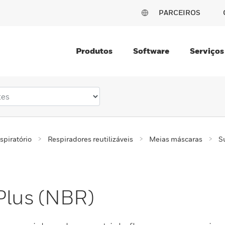
PARCEIROS
Produtos
Software
Serviços
spiratório
Respiradores reutilizáveis
Meias máscaras
S
 Plus (NBR)