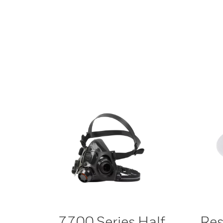
7700 Series Half
Res