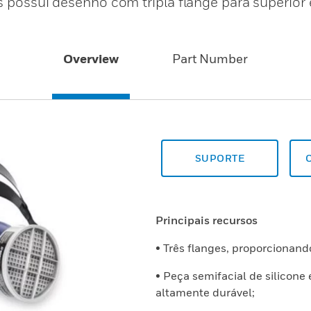
s possui desenho com tripla flange para superior 
Overview
Part Number
SUPORTE
Principais recursos
• Três flanges, proporcionan
• Peça semifacial de silicone
altamente durável;