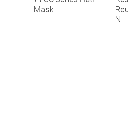
Mask
Reut
N