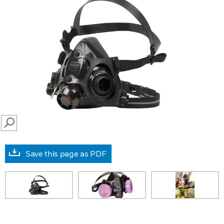
SEARCH
Save this page as PDF
prev