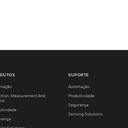
DUTOS
SUPORTE
mação
Automação
ction, Measurement And
Produtividade
rol
Segurança
utividade
Sensing Solutions
rança
ing Solutions