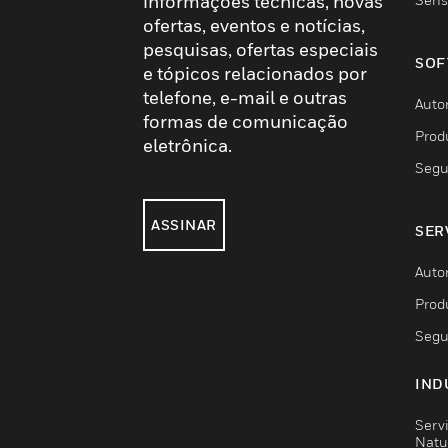
informações técnicas, novas
ofertas, eventos e notícias,
pesquisas, ofertas especiais
SOF
e tópicos relacionados por
telefone, e-mail e outras
Auto
formas de comunicação
Prod
eletrônica.
Segu
ASSINAR
SER
Auto
Prod
Segu
IND
Serv
Natu