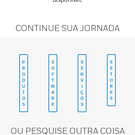
CONTINUE SUA JORNADA
P
S
S
S
R
O
E
E
O
F
R
T
D
T
V
O
U
W
I
R
T
A
Ç
E
O
R
O
S
S
E
S
OU PESQUISE OUTRA COISA