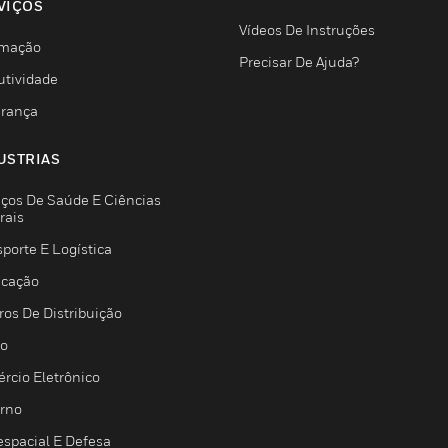
VIÇOS
Vídeos De Instruções
mação
Precisar De Ajuda?
utividade
rança
USTRIAS
iços De Saúde E Ciências
rais
porte E Logística
icação
ros De Distribuição
jo
rcio Eletrônico
rno
espacial E Defesa