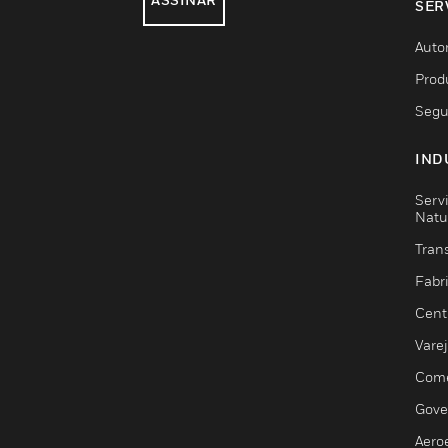
SER
Auto
Prod
Segu
IND
Serv
Natu
Trans
Fabr
Cent
Vare
Comé
Gove
Aero