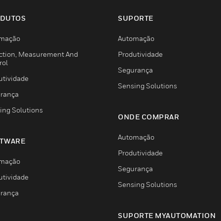
DUTOS
SUPORTE
mação
Automação
ction, Measurement And
Produtividade
rol
Segurança
utividade
Sensing Solutions
rança
ing Solutions
ONDE COMPRAR
Automação
TWARE
Produtividade
mação
Segurança
utividade
Sensing Solutions
rança
SUPORTE MYAUTOMATION