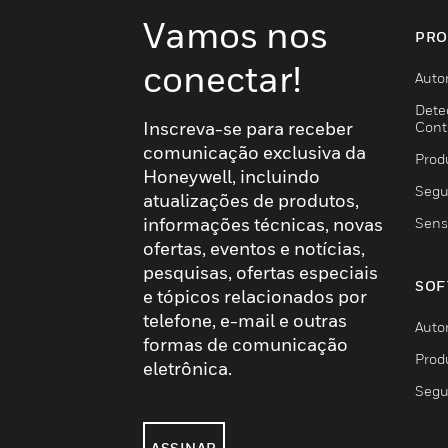
Vamos nos
PRO
conectar!
Auto
Dete
Inscreva-se para receber
Cont
comunicação exclusiva da
Prod
Honeywell, incluindo
Segu
atualizações de produtos,
informações técnicas, novas
Sens
ofertas, eventos e notícias,
pesquisas, ofertas especiais
SOF
e tópicos relacionados por
telefone, e-mail e outras
Auto
formas de comunicação
Prod
eletrônica.
Segu
ASSINAR