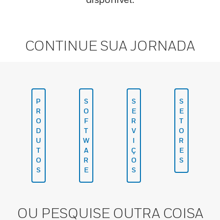
CONTINUE SUA JORNADA
P
S
S
S
R
O
E
E
O
F
R
T
D
T
V
O
U
W
I
R
T
A
Ç
E
O
R
O
S
S
E
S
OU PESQUISE OUTRA COISA