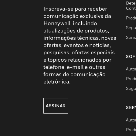
Dete
Inscreva-se para receber
Cont
comunicação exclusiva da
Prod
Honeywell, incluindo
Segu
atualizações de produtos,
informações técnicas, novas
Sens
ofertas, eventos e notícias,
pesquisas, ofertas especiais
SOF
e tópicos relacionados por
telefone, e-mail e outras
Auto
formas de comunicação
Prod
eletrônica.
Segu
ASSINAR
SER
Auto
Prod