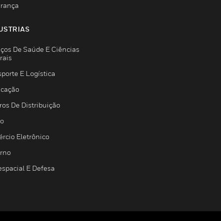
rança
USTRIAS
iços De Saúde E Ciências
rais
porte E Logística
icação
ros De Distribuição
jo
rcio Eletrônico
rno
espacial E Defesa