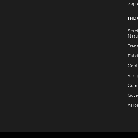
Segu
IND
Serv
Natu
Trans
Fabr
Cent
Vare
Comé
Gove
Aero