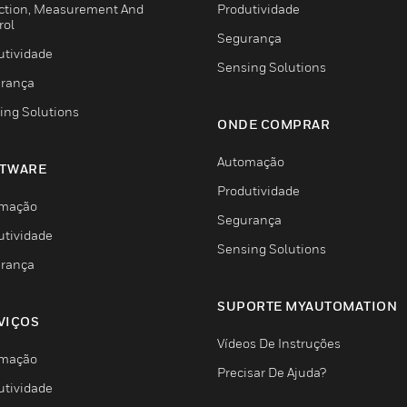
ction, Measurement And
Produtividade
rol
Segurança
utividade
Sensing Solutions
rança
ing Solutions
ONDE COMPRAR
Automação
TWARE
Produtividade
mação
Segurança
utividade
Sensing Solutions
rança
SUPORTE MYAUTOMATION
VIÇOS
Vídeos De Instruções
mação
Precisar De Ajuda?
utividade