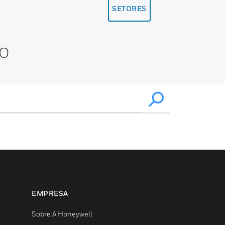
SETORES
XO
EMPRESA
Sobre A Honeywell