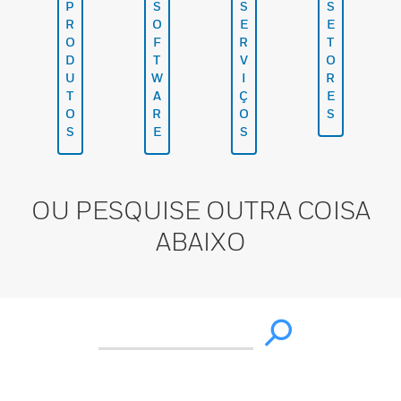
P
S
S
S
R
O
E
E
O
F
R
T
D
T
V
O
U
W
I
R
T
A
Ç
E
O
R
O
S
S
E
S
OU PESQUISE OUTRA COISA
ABAIXO