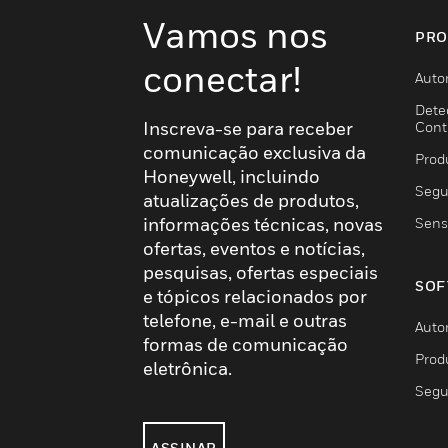
Vamos nos
PRO
conectar!
Auto
Dete
Inscreva-se para receber
Cont
comunicação exclusiva da
Prod
Honeywell, incluindo
Segu
atualizações de produtos,
informações técnicas, novas
Sens
ofertas, eventos e notícias,
pesquisas, ofertas especiais
SOF
e tópicos relacionados por
telefone, e-mail e outras
Auto
formas de comunicação
Prod
eletrônica.
Segu
ASSINAR