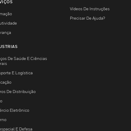
VIÇOS
Vídeos De Instruções
mação
Precisar De Ajuda?
utividade
rança
USTRIAS
iços De Saúde E Ciências
rais
porte E Logística
icação
ros De Distribuição
jo
rcio Eletrônico
rno
espacial E Defesa