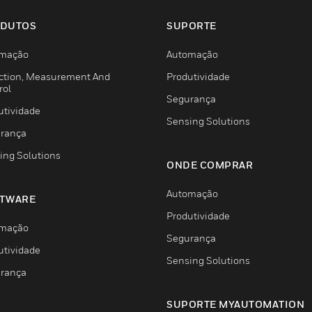
DUTOS
SUPORTE
mação
Automação
ction, Measurement And
Produtividade
rol
Segurança
utividade
Sensing Solutions
rança
ing Solutions
ONDE COMPRAR
Automação
TWARE
Produtividade
mação
Segurança
utividade
Sensing Solutions
rança
SUPORTE MYAUTOMATION