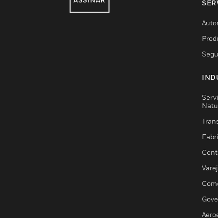
SER
Auto
Prod
Segu
IND
Serv
Natu
Trans
Fabr
Cent
Vare
Comé
Gove
Aero