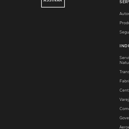
SER
Auto
Prod
Segu
IND
Serv
Natu
Trans
Fabr
Cent
Vare
Comé
Gove
Aero