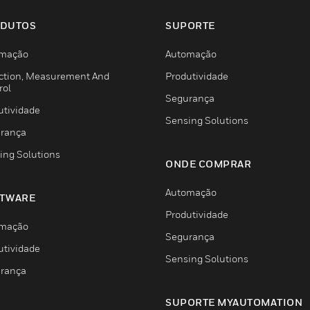
DUTOS
SUPORTE
mação
Automação
ction, Measurement And
Produtividade
rol
Segurança
utividade
Sensing Solutions
rança
ing Solutions
ONDE COMPRAR
Automação
TWARE
Produtividade
mação
Segurança
utividade
Sensing Solutions
rança
SUPORTE MYAUTOMATION