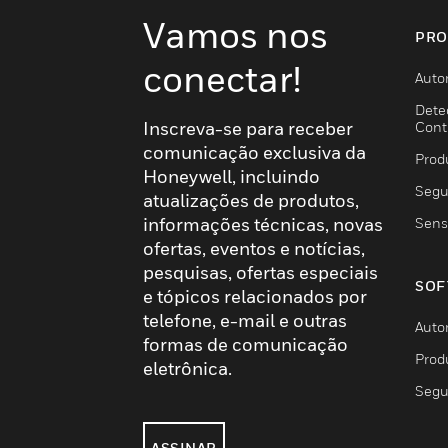
Vamos nos
PRO
conectar!
Auto
Dete
Inscreva-se para receber
Cont
comunicação exclusiva da
Prod
Honeywell, incluindo
Segu
atualizações de produtos,
informações técnicas, novas
Sens
ofertas, eventos e notícias,
pesquisas, ofertas especiais
SOF
e tópicos relacionados por
telefone, e-mail e outras
Auto
formas de comunicação
Prod
eletrônica.
Segu
ASSINAR