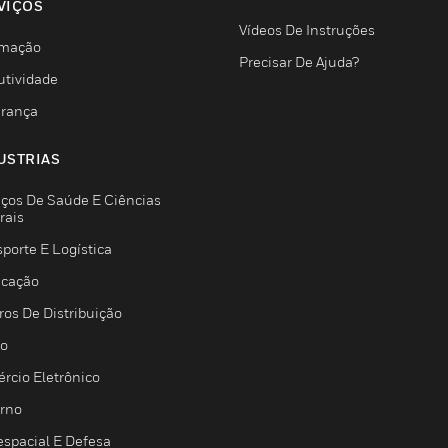
VIÇOS
Vídeos De Instruções
mação
Precisar De Ajuda?
utividade
rança
USTRIAS
iços De Saúde E Ciências
rais
porte E Logística
icação
ros De Distribuição
jo
rcio Eletrônico
rno
espacial E Defesa