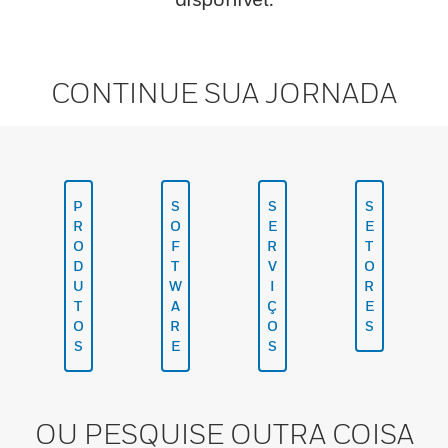
CONTINUE SUA JORNADA
P
S
S
S
R
O
E
E
O
F
R
T
D
T
V
O
U
W
I
R
T
A
Ç
E
O
R
O
S
S
E
S
OU PESQUISE OUTRA COISA