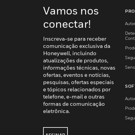
Vamos nos
PRO
conectar!
Auto
Dete
Inscreva-se para receber
Cont
comunicação exclusiva da
Prod
Honeywell, incluindo
Segu
atualizações de produtos,
informações técnicas, novas
Sens
ofertas, eventos e notícias,
pesquisas, ofertas especiais
SOF
e tópicos relacionados por
telefone, e-mail e outras
Auto
formas de comunicação
Prod
eletrônica.
Segu
ASSINAR