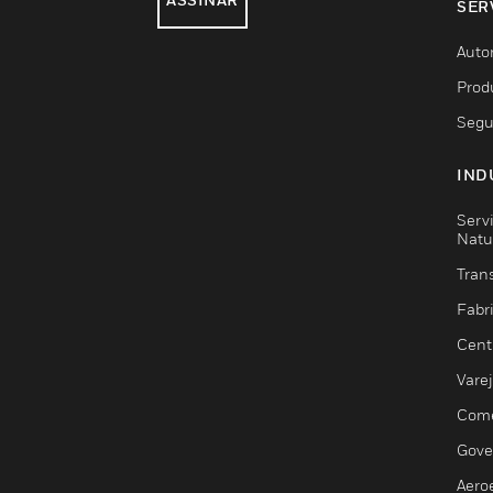
SER
Auto
Prod
Segu
IND
Serv
Natu
Trans
Fabr
Cent
Vare
Comé
Gove
Aero