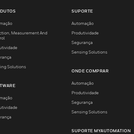
DUTOS
SUPORTE
mação
Automação
ction, Measurement And
Produtividade
rol
Segurança
utividade
Sensing Solutions
rança
ing Solutions
ONDE COMPRAR
Automação
TWARE
Produtividade
mação
Segurança
utividade
Sensing Solutions
rança
SUPORTE MYAUTOMATION