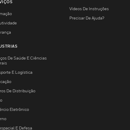
VIÇOS
Vídeos De Instruções
mação
Precisar De Ajuda?
utividade
rança
USTRIAS
iços De Saúde E Ciências
rais
porte E Logística
icação
ros De Distribuição
jo
rcio Eletrônico
rno
espacial E Defesa