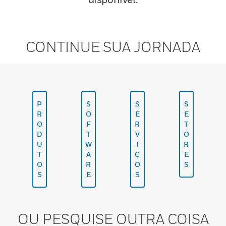
CONTINUE SUA JORNADA
P
S
S
S
R
O
E
E
O
F
R
T
D
T
V
O
U
W
I
R
T
A
Ç
E
O
R
O
S
S
E
S
OU PESQUISE OUTRA COISA