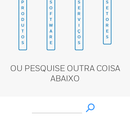
P
S
S
S
R
O
E
E
O
F
R
T
D
T
V
O
U
W
I
R
T
A
Ç
E
O
R
O
S
S
E
S
OU PESQUISE OUTRA COISA
ABAIXO