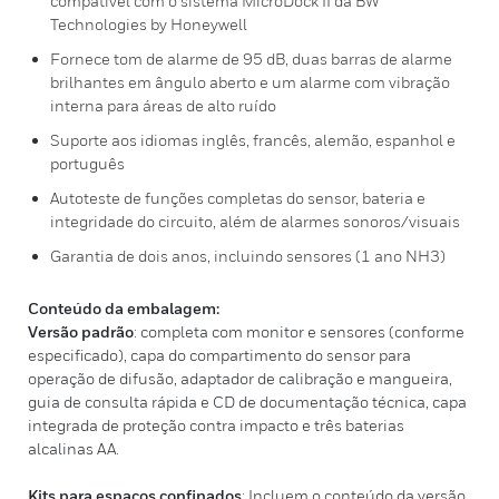
compatível com o sistema MicroDock II da BW
Technologies by Honeywell
Fornece tom de alarme de 95 dB, duas barras de alarme
brilhantes em ângulo aberto e um alarme com vibração
interna para áreas de alto ruído
Suporte aos idiomas inglês, francês, alemão, espanhol e
português
Autoteste de funções completas do sensor, bateria e
integridade do circuito, além de alarmes sonoros/visuais
Garantia de dois anos, incluindo sensores (1 ano NH3)
Conteúdo da embalagem:
Versão padrão
: completa com monitor e sensores (conforme
especificado), capa do compartimento do sensor para
operação de difusão, adaptador de calibração e mangueira,
guia de consulta rápida e CD de documentação técnica, capa
integrada de proteção contra impacto e três baterias
alcalinas AA.
Kits para espaços confinados
: Incluem o conteúdo da versão