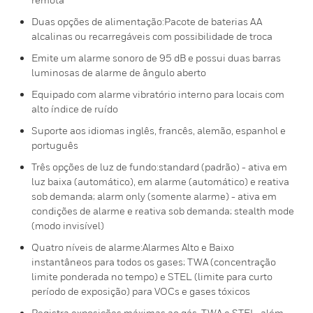
Duas opções de alimentação:Pacote de baterias AA
alcalinas ou recarregáveis com possibilidade de troca
Emite um alarme sonoro de 95 dB e possui duas barras
luminosas de alarme de ângulo aberto
Equipado com alarme vibratório interno para locais com
alto índice de ruído
Suporte aos idiomas inglês, francês, alemão, espanhol e
português
Três opções de luz de fundo:standard (padrão) - ativa em
luz baixa (automático), em alarme (automático) e reativa
sob demanda; alarm only (somente alarme) - ativa em
condições de alarme e reativa sob demanda; stealth mode
(modo invisível)
Quatro níveis de alarme:Alarmes Alto e Baixo
instantâneos para todos os gases; TWA (concentração
limite ponderada no tempo) e STEL (limite para curto
período de exposição) para VOCs e gases tóxicos
Registra exposições máximas ao gás, TWA e STEL, além