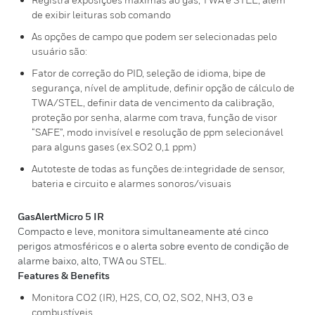
de exibir leituras sob comando
As opções de campo que podem ser selecionadas pelo
usuário são:
Fator de correção do PID, seleção de idioma, bipe de
segurança, nível de amplitude, definir opção de cálculo de
TWA/STEL, definir data de vencimento da calibração,
proteção por senha, alarme com trava, função de visor
“SAFE”, modo invisível e resolução de ppm selecionável
para alguns gases (ex.SO2 0,1 ppm)
Autoteste de todas as funções de:integridade de sensor,
bateria e circuito e alarmes sonoros/visuais
GasAlertMicro 5 IR
Compacto e leve, monitora simultaneamente até cinco
perigos atmosféricos e o alerta sobre evento de condição de
alarme baixo, alto, TWA ou STEL.
Features & Benefits
Monitora CO2 (IR), H2S, CO, O2, SO2, NH3, O3 e
combustíveis