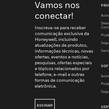
Vamos nos
PRO
conectar!
Auto
Dete
Inscreva-se para receber
Cont
comunicação exclusiva da
Prod
Honeywell, incluindo
Segu
atualizações de produtos,
informações técnicas, novas
Sens
ofertas, eventos e notícias,
pesquisas, ofertas especiais
SOF
e tópicos relacionados por
telefone, e-mail e outras
Auto
formas de comunicação
Prod
eletrônica.
Segu
ASSINAR
SER