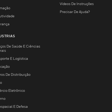
Vídeos De Instruções
mação
Precisar De Ajuda?
utividade
rança
USTRIAS
iços De Saúde E Ciências
rais
porte E Logística
icação
ros De Distribuição
jo
rcio Eletrônico
rno
espacial E Defesa