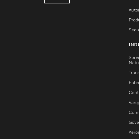
Auto
Prod
Segu
IND
Serv
Natu
Trans
Fabr
Cent
Vare
Comé
Gove
Aero