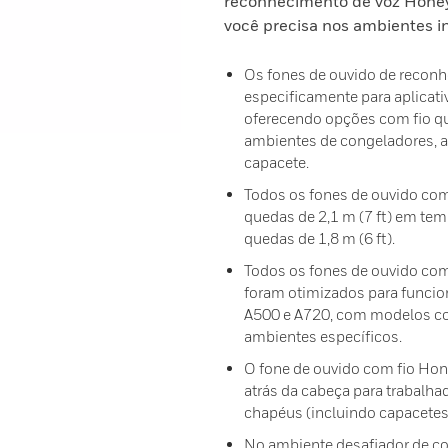
reconhecimento de voz Hone
você precisa nos ambientes in
Os fones de ouvido de reconh
especificamente para aplicati
oferecendo opções com fio q
ambientes de congeladores, a
capacete.
Todos os fones de ouvido com
quedas de 2,1 m (7 ft) em te
quedas de 1,8 m (6 ft).
Todos os fones de ouvido com
foram otimizados para funcio
A500 e A720, com modelos co
ambientes específicos.
O fone de ouvido com fio Hon
atrás da cabeça para trabalh
chapéus (incluindo capacetes
No ambiente desafiador de c