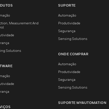
DUTOS
SUPORTE
mação
Automação
ction, Measurement And
Produtividade
rol
Segurança
utividade
Sensing Solutions
rança
ing Solutions
ONDE COMPRAR
Automação
TWARE
Produtividade
mação
Segurança
utividade
Sensing Solutions
rança
SUPORTE MYAUTOMATION
VIÇOS