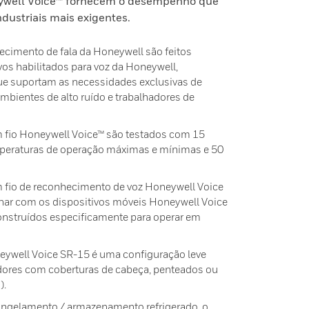
ywell Voice™ fornecem o desempenho que
dustriais mais exigentes.
ecimento de fala da Honeywell são feitos
vos habilitados para voz da Honeywell,
ue suportam as necessidades exclusivas de
mbientes de alto ruído e trabalhadores de
 fio Honeywell Voice™ são testados com 15
mperaturas de operação máximas e mínimas e 50
 fio de reconhecimento de voz Honeywell Voice
nar com os dispositivos móveis Honeywell Voice
nstruídos especificamente para operar em
eywell Voice SR-15 é uma configuração leve
adores com coberturas de cabeça, penteados ou
).
ongelamento / armazenamento refrigerado, o