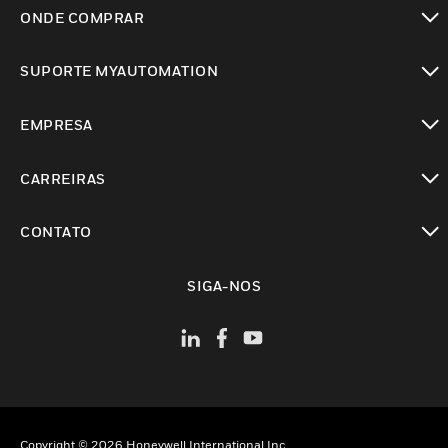
toggle view
ONDE COMPRAR
toggle view
SUPORTE MYAUTOMATION
toggle view
EMPRESA
toggle view
CARREIRAS
toggle view
CONTATO
toggle view
SIGA-NOS
Copyright © 2026 Honeywell International Inc