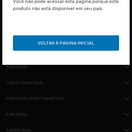
Você não pode acessar esta página porque este
PRODUTOS
produto não está disponível em seu país.
toggle view
SOFTWARE
toggle view
SERVIÇOS
VOLTAR À PÁGINA INICIAL
toggle view
INDUSTRIAS
toggle view
SUPORTE
toggle view
ONDE COMPRAR
toggle view
SUPORTE MYAUTOMATION
toggle view
EMPRESA
toggle view
CARREIRAS