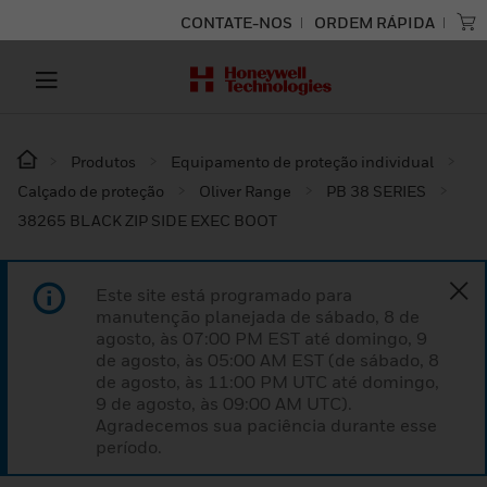
CONTATE-NOS
ORDEM RÁPIDA
Produtos
Equipamento de proteção individual
Calçado de proteção
Oliver Range
PB 38 SERIES
38265 BLACK ZIP SIDE EXEC BOOT
Este site está programado para
manutenção planejada de sábado, 8 de
agosto, às 07:00 PM EST até domingo, 9
de agosto, às 05:00 AM EST (de sábado, 8
de agosto, às 11:00 PM UTC até domingo,
9 de agosto, às 09:00 AM UTC).
Agradecemos sua paciência durante esse
período.