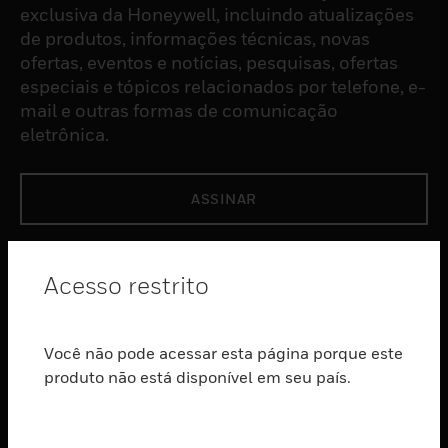
exclusiva da Honeywell, incluindo atualizações
de produtos, informações técnicas, novas
ofertas, eventos e notícias, pesquisas, ofertas
especiais e tópicos relacionados por telefone, e-
mail e outras formas de comunicação
eletrônica.
ASSINAR
PRODUTOS
Acesso restrito
toggle view
SOFTWARE
Você não pode acessar esta página porque este
toggle view
SERVIÇOS
produto não está disponível em seu país.
toggle view
INDUSTRIAS