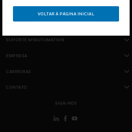
toggle view
SUPORTE
VOLTAR À PÁGINA INICIAL
toggle view
ONDE COMPRAR
toggle view
SUPORTE MYAUTOMATION
toggle view
EMPRESA
toggle view
CARREIRAS
toggle view
CONTATO
toggle view
SIGA-NOS