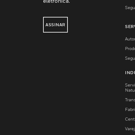
eletrônica.
Segu
ASSINAR
SER
Auto
Prod
Segu
IND
Serv
Natu
Trans
Fabr
Cent
Vare