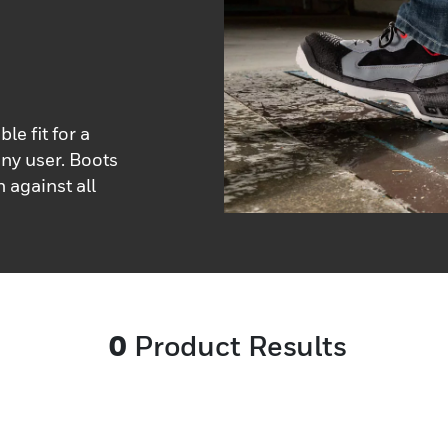
e fit for a
any user. Boots
 against all
0
Product Results