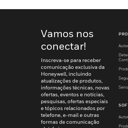
Vamos nos
PRO
conectar!
Auto
Dete
Inscreva-se para receber
Cont
comunicação exclusiva da
Prod
Honeywell, incluindo
Segu
atualizações de produtos,
informações técnicas, novas
Sens
ofertas, eventos e notícias,
pesquisas, ofertas especiais
SOF
e tópicos relacionados por
telefone, e-mail e outras
Auto
formas de comunicação
Prod