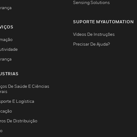
Sensing Solutions
rança
SUPORTE MYAUTOMATION
VIÇOS
Vídeos De Instruções
mação
Precisar De Ajuda?
utividade
rança
USTRIAS
iços De Saúde E Ciências
rais
porte E Logística
icação
ros De Distribuição
jo