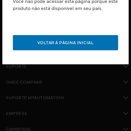
Você não pode acessar esta página porque este
PRODUTOS
produto não está disponível em seu país.
toggle view
SOFTWARE
toggle view
SERVIÇOS
VOLTAR À PÁGINA INICIAL
toggle view
INDUSTRIAS
toggle view
SUPORTE
toggle view
ONDE COMPRAR
toggle view
SUPORTE MYAUTOMATION
toggle view
EMPRESA
toggle view
CARREIRAS