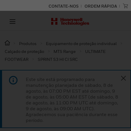
CONTATE-NOS
ORDEM RÁPIDA
Produtos
Equipamento de proteção individual
Calçado de proteção
MTS Range
ULTIMATE
FOOTWEAR
SPRINT S3 HI CI SRC​
Este site está programado para
manutenção planejada de sábado, 8 de
agosto, às 07:00 PM EST até domingo, 9
de agosto, às 05:00 AM EST (de sábado, 8
de agosto, às 11:00 PM UTC até domingo,
9 de agosto, às 09:00 AM UTC).
Agradecemos sua paciência durante esse
período.