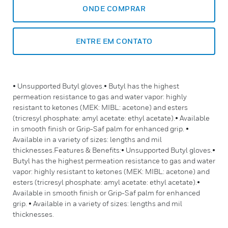
ONDE COMPRAR
ENTRE EM CONTATO
• Unsupported Butyl gloves.• Butyl has the highest
permeation resistance to gas and water vapor: highly
resistant to ketones (MEK: MIBL: acetone) and esters
(tricresyl phosphate: amyl acetate: ethyl acetate).• Available
in smooth finish or Grip-Saf palm for enhanced grip. •
Available in a variety of sizes: lengths and mil
thicknesses.Features & Benefits:• Unsupported Butyl gloves.•
Butyl has the highest permeation resistance to gas and water
vapor: highly resistant to ketones (MEK: MIBL: acetone) and
esters (tricresyl phosphate: amyl acetate: ethyl acetate).•
Available in smooth finish or Grip-Saf palm for enhanced
grip. • Available in a variety of sizes: lengths and mil
thicknesses.