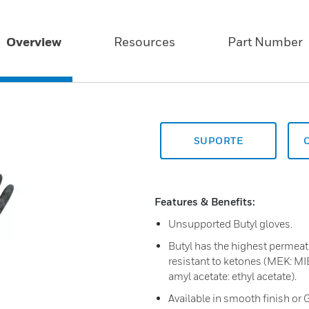
Overview
Resources
Part Number
SUPORTE
Features & Benefits:
Unsupported Butyl gloves.
Butyl has the highest permeati
resistant to ketones (MEK: MIB
amyl acetate: ethyl acetate).
Available in smooth finish or 