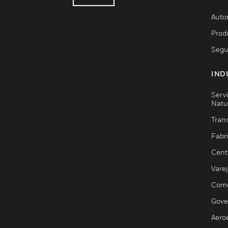
Auto
Prod
Segu
IND
Serv
Natu
Trans
Fabr
Cent
Vare
Comé
Gove
Aero