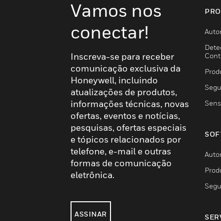
Vamos nos
PRO
conectar!
Auto
Dete
Inscreva-se para receber
Cont
comunicação exclusiva da
Prod
Honeywell, incluindo
Segu
atualizações de produtos,
informações técnicas, novas
Sens
ofertas, eventos e notícias,
pesquisas, ofertas especiais
SOF
e tópicos relacionados por
telefone, e-mail e outras
Auto
formas de comunicação
Prod
eletrônica.
Segu
ASSINAR
SER