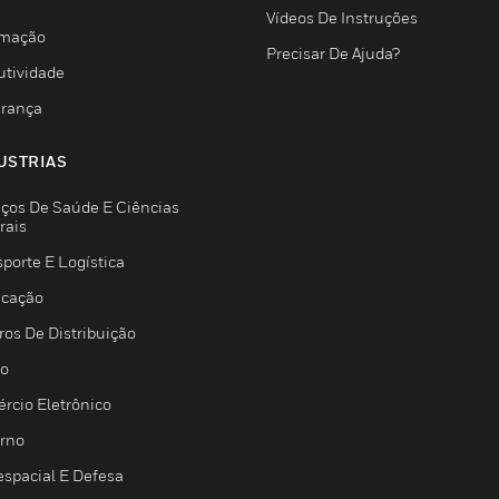
Vídeos De Instruções
mação
Precisar De Ajuda?
utividade
rança
USTRIAS
iços De Saúde E Ciências
rais
porte E Logística
icação
ros De Distribuição
jo
rcio Eletrônico
rno
espacial E Defesa