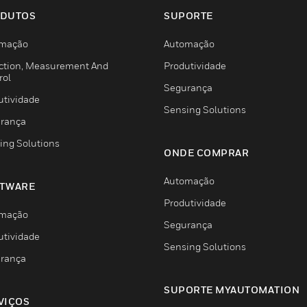
DUTOS
SUPORTE
mação
Automação
ction, Measurement And
Produtividade
rol
Segurança
utividade
Sensing Solutions
rança
ing Solutions
ONDE COMPRAR
Automação
TWARE
Produtividade
mação
Segurança
utividade
Sensing Solutions
rança
SUPORTE MYAUTOMATION
VIÇOS