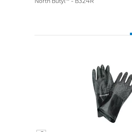
North Butyl™ - B324R