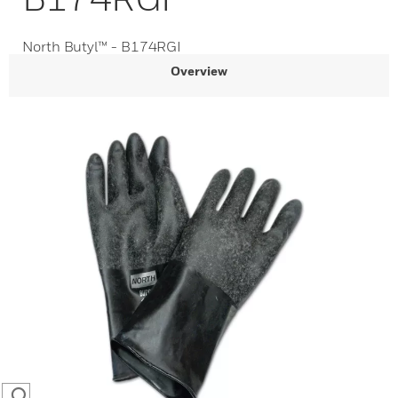
North Butyl™ - B174RGI
Overview