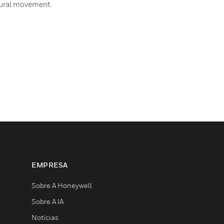
tural movement.
EMPRESA
Sobre A Honeywell
Sobre A IA
Notícias