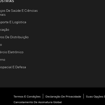
USTRIAS
iços De Saúde E Ciências
rais
porte E Logística
icação
ros De Distribuição
jo
rcio Eletrônico
rno
espacial E Defesa
Termos E Condições
Declaração De Privacidade
Suas Opções D
Cancelamento De Assinatura Global