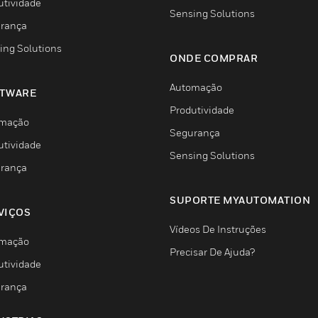
utividade
Sensing Solutions
rança
ing Solutions
ONDE COMPRAR
Automação
TWARE
Produtividade
mação
Segurança
utividade
Sensing Solutions
rança
SUPORTE MYAUTOMATION
VIÇOS
Vídeos De Instruções
mação
Precisar De Ajuda?
utividade
rança