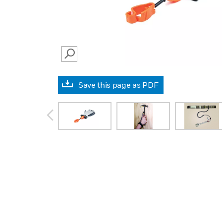
SEARCH
Save this page as PDF
prev