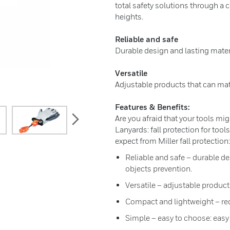
total safety solutions through a 
heights.
Reliable and safe
Durable design and lasting mater
Versatile
Adjustable products that can mat
Features & Benefits:
next
Are you afraid that your tools mi
Lanyards: fall protection for tool
expect from Miller fall protection:
Reliable and safe – durable d
objects prevention.
Versatile – adjustable product
Compact and lightweight – red
Simple – easy to choose: easy t