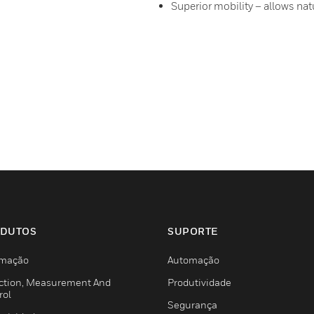
Superior mobility – allows na
DUTOS
SUPORTE
mação
Automação
ction, Measurement And
Produtividade
rol
Segurança