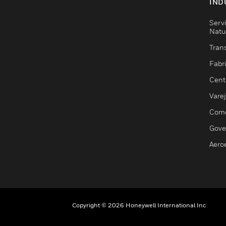
IND
Serv
Natu
Trans
Fabr
Cent
Vare
Comé
Gove
Aero
Copyright © 2026 Honeywell International Inc